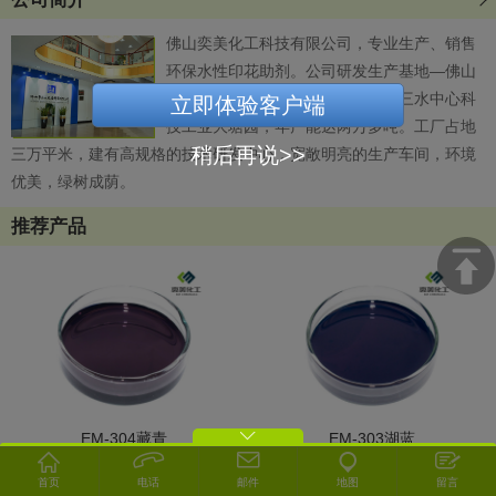
冬至包饺子
佛山奕美化工科技有限公司，专业生产、销售
2023年中国国际涂料展览会圆满结束
环保水性印花助剂。公司研发生产基地—佛山
市三水大唐树脂有限公司，座落于三水中心科
立即体验客户端
技工业大塘园，年产能达两万多吨。工厂占地
稍后再说>>
三万平米，建有高规格的技术研发中心，宽敞明亮的生产车间，环境
优美，绿树成荫。
推荐产品
EM-304藏青
EM-303湖蓝
首页
电话
邮件
地图
留言