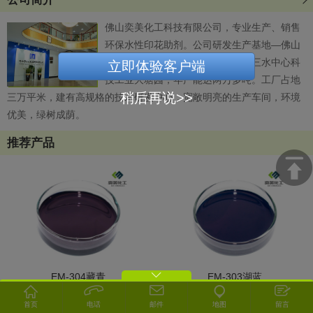
冬至包饺子
佛山奕美化工科技有限公司，专业生产、销售
2023年中国国际涂料展览会圆满结束
环保水性印花助剂。公司研发生产基地—佛山
市三水大唐树脂有限公司，座落于三水中心科
立即体验客户端
技工业大塘园，年产能达两万多吨。工厂占地
稍后再说>>
三万平米，建有高规格的技术研发中心，宽敞明亮的生产车间，环境
优美，绿树成荫。
推荐产品
EM-304藏青
EM-303湖蓝
首页
电话
邮件
地图
留言