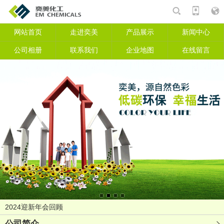
网站首页
走进奕美
产品展示
新闻中心
产品
相册
资讯
公司相册
联系我们
企业地图
在线留言
搜索
复工复产会议
2026开工大吉
开工大吉
2024迎新年会回顾
冬至包饺子
公司简介