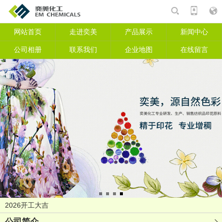
网站首页
走进奕美
产品展示
新闻中心
产品
相册
资讯
公司相册
联系我们
企业地图
在线留言
搜索
复工复产会议
2026开工大吉
开工大吉
公司简介